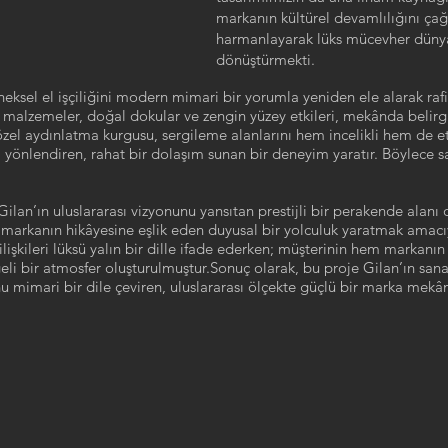
markanın kültürel devamlılığını çağ
harmanlayarak lüks mücevher düny
dönüştürmekti.
neksel el işçiliğini modern mimari bir yorumla yeniden ele alarak raf
n malzemeler, doğal dokular ve zengin yüzey etkileri, mekânda belirg
 özel aydınlatma kurgusu, sergileme alanlarını hem incelikli hem de e
 yönlendiren, rahat bir dolaşım sunan bir deneyim yaratır. Böylece san
an’ın uluslararası vizyonunu yansıtan prestijli bir perakende alanı ol
markanın hikâyesine eşlik eden duyusal bir yolculuk yaratmak amacıy
işkileri lüksü yalın bir dille ifade ederken; müşterinin hem markan
li bir atmosfer oluşturulmuştur.Sonuç olarak, bu proje Gilan’ın san
 mimari bir dile çeviren, uluslararası ölçekte güçlü bir marka mekâ