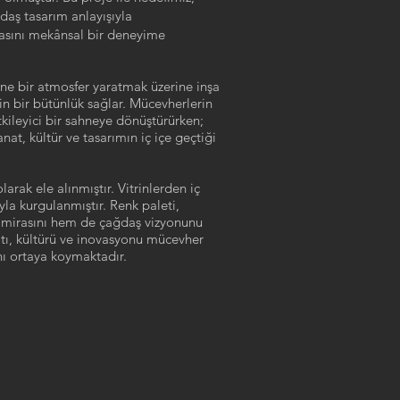
daş tasarım anlayışıyla
asını mekânsal bir deneyime
ine bir atmosfer yaratmak üzerine inşa
in bir bütünlük sağlar. Mücevherlerin
tkileyici bir sahneye dönüştürürken;
at, kültür ve tasarımın iç içe geçtiği
arak ele alınmıştır. Vitrinlerden iç
la kurgulanmıştır. Renk paleti,
ın mirasını hem de çağdaş vizyonunu
atı, kültürü ve inovasyonu mücevher
nı ortaya koymaktadır.