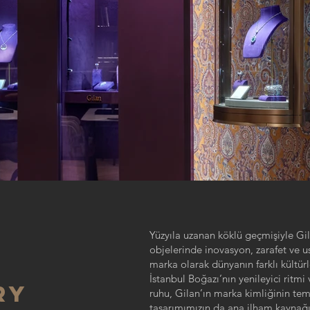
Yüzyıla uzanan köklü geçmişiyle Gi
objelerinde inovasyon, zarafet ve us
marka olarak dünyanın farklı kültürl
İstanbul Boğazı’nın yenileyici ritmi 
RY
ruhu, Gilan’ın marka kimliğinin te
tasarımımızın da ana ilham kaynağı 