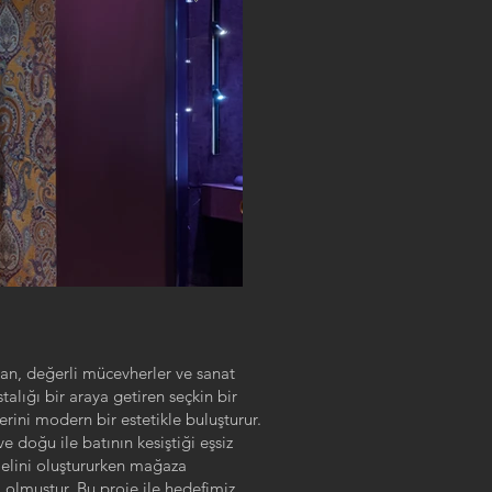
lan, değerli mücevherler ve sanat
talığı bir araya getiren seçkin bir
erini modern bir estetikle buluşturur.
ve doğu ile batının kesiştiği eşsiz
melini oluştururken mağaza
olmuştur. Bu proje ile hedefimiz,