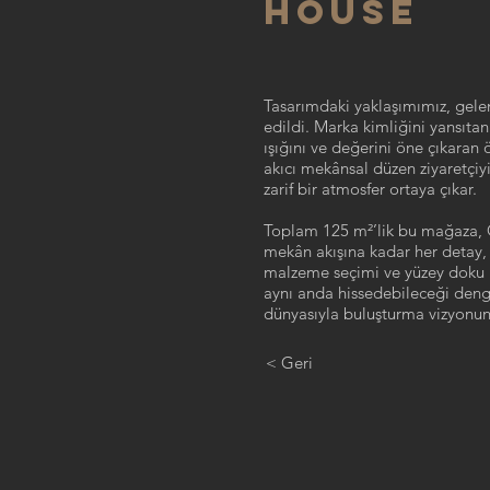
HOUSE
​Tasarımdaki yaklaşımımız, gele
edildi. Marka kimliğini yansıta
ışığını ve değerini öne çıkaran
akıcı mekânsal düzen ziyaretçiyi
zarif bir atmosfer ortaya çıkar.
Toplam 125 m²’lik bu mağaza, Gil
mekân akışına kadar her detay, 
malzeme seçimi ve yüzey doku il
aynı anda hissedebileceği denge
dünyasıyla buluşturma vizyonunu
< Geri