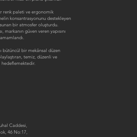
ötr renk paleti ve ergonomik
nelin konsantrasyonunu destekleyen
unan bir atmosfer oluşturdu.
sı, markanın güven veren yapısını
a tamamlandı.
nı bütüncül bir mekânsal düzen
olaylaştıran, temiz, düzenli ve
 hedeflemektedir.
Zuhal Caddesi,
lok, 46 No:17,