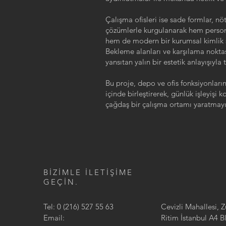
Çalışma ofisleri ise sade formlar, n
çözümlerle kurgulanarak hem perso
hem de modern bir kurumsal kimlik s
Bekleme alanları ve karşılama nokta
yansıtan yalın bir estetik anlayışıyl
Bu proje, depo ve ofis fonksiyonları
içinde birleştirerek, günlük işleyişi k
çağdaş bir çalışma ortamı yaratmayı
BİZİMLE İLETİŞİME
GEÇİN.
Tel: 0 (216) 527 55 63
Cevizli Mahallesi, 
Email:
Ritim İstanbul A4 B