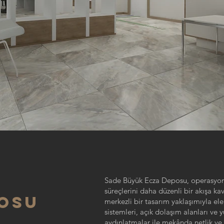
Sade Büyük Ecza Deposu, operasyonel
süreçlerini daha düzenli bir akışa k
OSU
merkezli bir tasarım yaklaşımıyla el
sistemleri, açık dolaşım alanları ve 
aydınlatmalar ile mekânda netlik ve k